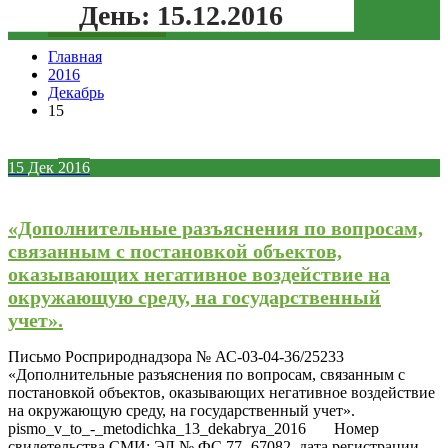
День:
15.12.2016
Зеленая кнопка
Главная
2016
Декабрь
15
15
Дек
2016
«Дополнительные разъяснения по вопросам,
связанным с постановкой объектов,
оказывающих негативное воздействие на
окружающую среду, на государственный
учет».
Письмо Росприроднадзора № АС-03-04-36/25233
«Дополнительные разъяснения по вопросам, связанным с
постановкой объектов, оказывающих негативное воздействие
на окружающую среду, на государственный учет».
pismo_v_to_-_metodichka_13_dekabrya_2016 Номер
свидетельства СМИ: ЭЛ № ФС 77- 67082, дата регистрации