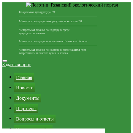
Генеральная прокуратура РФ
Министерство природных ресурсов и экологии РФ
Федеральная служба по надзору в сфере
природопользования
Министерство природопользования Рязанской области
Федеральная служба по надзору в сфере защиты прав
потребителей и благополучия человека
Перейти
к
Задать вопрос
содержимому
Главная
Новости
Документы
Партнеры
Вопросы и ответы
Реклама на сайте