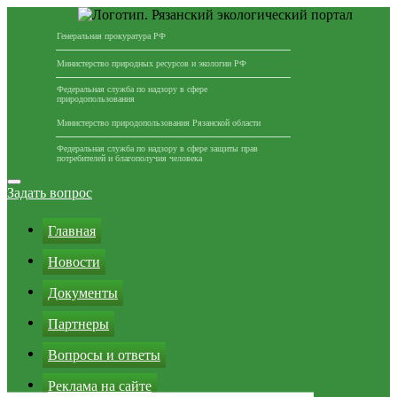
Генеральная прокуратура РФ
Министерство природных ресурсов и экологии РФ
Федеральная служба по надзору в сфере
природопользования
Министерство природопользования Рязанской области
Федеральная служба по надзору в сфере защиты прав
потребителей и благополучия человека
Перейти
к
Задать вопрос
содержимому
Главная
Новости
Документы
Партнеры
Вопросы и ответы
Реклама на сайте