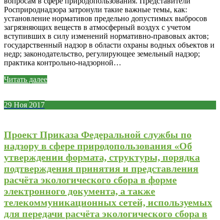
вопросам в сфере природопользования. Представители
Росприроднадзора затронули такие важные темы, как:
установление нормативов предельно допустимых выбросов
загрязняющих веществ в атмосферный воздух с учетом
вступивших в силу изменений нормативно-правовых актов;
государственный надзор в области охраны водных объектов и
недр; законодательство, регулирующее земельный надзор;
практика контрольно-надзорной…
Читать далее
29
Ноя
2017
Проект Приказа Федеральной службы по
надзору в сфере природопользования «Об
утверждении формата, структуры, порядка
подтверждения принятия и представления
расчёта экологического сбора в форме
электронного документа, а также
телекоммуникационных сетей, используемых
для передачи расчёта экологического сбора в