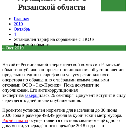
Рязанской области
Зеленая кнопка
Главная
2019
Октябрь
4
Установлен тариф на обращение с ТКО в
Рязанской области
4
Окт
2019
На сайте Региональной энергетической комиссии Рязанской
области опубликован проект постановления об установлении
предельных единых тарифов на услугу регионального
оператора по обращению с твёрдыми коммунальными
отходами ООО «Эко-Пронск». Пока документ не
опубликован. Его антикоррупционная
экспертиза
заверш
илась
26 сентября. Документ вступит в силу
через десять дней после опубликования.
Проектом установлен норматив для населения до 30 июня
2020 года в размере 498,49 рубля за кубический метр мусора.
Расчёт платы
осуществляется с использованием ещё одного
документа, утверждённого в декабре 2018 года —
о