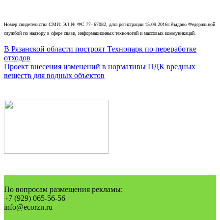
Номер свидетельства СМИ: ЭЛ № ФС 77- 67082, дата регистрации 15.09.2016г.Выдано Федеральной
службой по надзору в сфере связи, информационных технологий и массовых коммуникаций.
Навигация
В Рязанской области построят Технопарк по переработке
отходов
по
Проект внесения изменений в нормативы ПДК вредных
записям
веществ для водных объектов
По вопросам размещения рекламы:
+7 (929) 065-56-56
info@ecorzn.ru