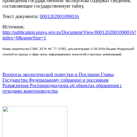
проведения государственной экспертизы содержат сведения,
составляющие государственную тайну.
Текст документа:
0001202001090016
Источник:
http://publication.pravo.gov.ru/Document/View/0001202001090016?
index=0&rangeSize=1
Номер свидетельства СМИ: ЭЛ № ФС 77- 67082, дата регистрации 15.09.2016г.Выдано Федеральной
службой по надзору в сфере связи, информационных технологий и массовых коммуникаций.
Навигация
Вопросы экологической повестки в Послании Главы
Государства Федеральному собранию и россиянам
по
Разъяснения Росприроднадзора об объектах обращения с
записям
отходами животноводства