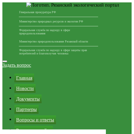
Генеральная прокуратура РФ
Министерство природных ресурсов и экологии РФ
Федеральная служба по надзору в сфере
природопользования
Министерство природопользования Рязанской области
Федеральная служба по надзору в сфере защиты прав
потребителей и благополучия человека
Перейти
к
Задать вопрос
содержимому
Главная
Новости
Документы
Партнеры
Вопросы и ответы
Реклама на сайте