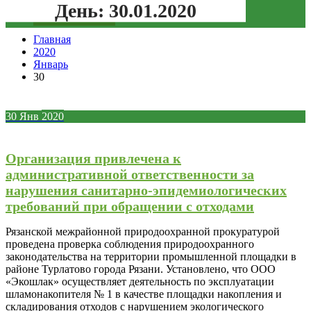
День:
30.01.2020
Зеленая кнопка
Главная
2020
Январь
30
30
Янв
2020
Организация привлечена к
административной ответственности за
нарушения санитарно-эпидемиологических
требований при обращении с отходами
Рязанской межрайонной природоохранной прокуратурой
проведена проверка соблюдения природоохранного
законодательства на территории промышленной площадки в
районе Турлатово города Рязани. Установлено, что ООО
«Экошлак» осуществляет деятельность по эксплуатации
шламонакопителя № 1 в качестве площадки накопления и
складирования отходов с нарушением экологического