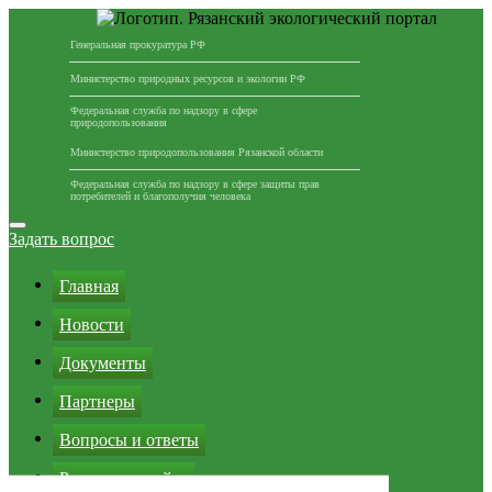
Генеральная прокуратура РФ
Министерство природных ресурсов и экологии РФ
Федеральная служба по надзору в сфере
природопользования
Министерство природопользования Рязанской области
Федеральная служба по надзору в сфере защиты прав
потребителей и благополучия человека
Перейти
к
Задать вопрос
содержимому
Главная
Новости
Документы
Партнеры
Вопросы и ответы
Реклама на сайте