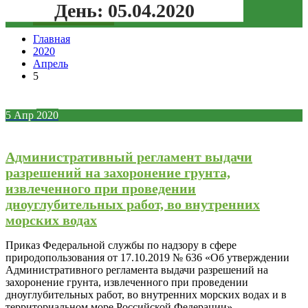
День:
05.04.2020
Зеленая кнопка
Главная
2020
Апрель
5
5
Апр
2020
Административный регламент выдачи
разрешений на захоронение грунта,
извлеченного при проведении
дноуглубительных работ, во внутренних
морских водах
Приказ Федеральной службы по надзору в сфере
природопользования от 17.10.2019 № 636 «Об утверждении
Административного регламента выдачи разрешений на
захоронение грунта, извлеченного при проведении
дноуглубительных работ, во внутренних морских водах и в
территориальном море Российской Федерации»