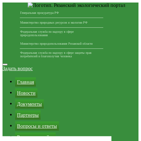
Генеральная прокуратура РФ
Министерство природных ресурсов и экологии РФ
Федеральная служба по надзору в сфере
природопользования
Министерство природопользования Рязанской области
Федеральная служба по надзору в сфере защиты прав
потребителей и благополучия человека
Перейти
к
Задать вопрос
содержимому
Главная
Новости
Документы
Партнеры
Вопросы и ответы
Реклама на сайте