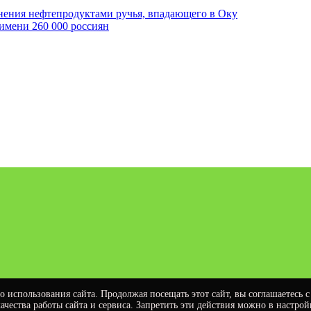
нения нефтепродуктами ручья, впадающего в Оку
 имени 260 000 россиян
 15.09.2016г.
 использования сайта. Продолжая посещать этот сайт, вы соглашаетесь 
ества работы сайта и сервиса. Запретить эти действия можно в настрой