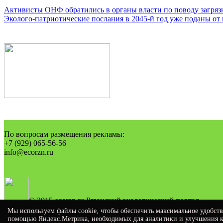
Навигация
Активисты ОНФ обратились в органы власти по поводу загряз
Эколого-патриотические послания в 2045-й год уже поданы от
по
записям
По вопросам размещения рекламы:
+7 (929) 065-56-56
info@ecorzn.ru
© 2015 ecorzn.ru Рязанский экологический портал
Реестровая запись СМИ:
ЭЛ № ФС 77- 67082, дата регистрации
Мы используем файлы cookie, чтобы обеспечить максимальное удобство
Политика конфиденциальности
помощью Яндекс.Метрика, необходимых для аналитики и улучшения кач