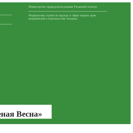
Министерство природопользования Рязанской области
Федеральная служба по надзору в сфере защиты прав
потребителей и благополучия человека
еная Весна»