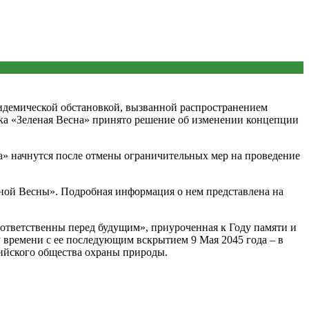
пидемической обстановкой, вызванной распространением
ка «Зеленая Весна» принято решение об изменении концепции
а» начнутся после отмены ограничительных мер на проведение
леной Весны». Подробная информация о нем представлена
на
 ответственны перед будущим», приуроченная к Году памяти и
у времени с ее последующим вскрытием 9 Мая 2045 года – в
йского общества охраны природы.