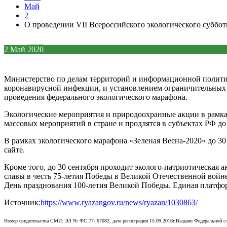
Май
2
О проведении VII Всероссийского экологического суббот
2
Май
2020
Министерство по делам территорий и информационной политике
коронавирусной инфекции, и установлением ограничительных 
проведения федерального экологического марафона.
Экологические мероприятия и природоохранные акции в рамках
массовых мероприятий в стране и продлятся в субъектах РФ до 
В рамках экологического марафона «Зеленая Весна-2020» до 30
сайте.
Кроме того, до 30 сентября проходит эколого-патриотическая
славы в честь 75-летия Победы в Великой Отечественной войне
День празднования 100-летия Великой Победы. Единая платфо
Источник:
https://www.ryazangov.ru/news/ryazan/1030863/
Номер свидетельства СМИ: ЭЛ № ФС 77- 67082, дата регистрации 15.09.2016г.Выдано Федеральной с