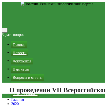
Перейти
к
Задать вопрос
содержимому
Главная
Новости
Документы
Партнеры
Вопросы и ответы
Реклама на сайте
О проведении VII Всероссийско
Зеленая кнопка
Главная
2020