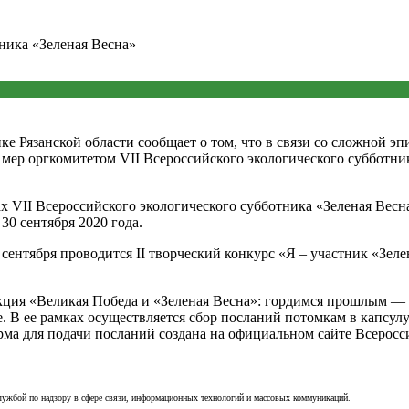
ника «Зеленая Весна»
 Рязанской области сообщает о том, что в связи со сложной э
мер оргкомитетом VII Всероссийского экологического субботни
 VII Всероссийского экологического субботника «Зеленая Весн
30 сентября 2020 года.
 сентября проводится II творческий конкурс «Я – участник «Зе
 акция «Великая Победа и «Зеленая Весна»: гордимся прошлым —
. В ее рамках осуществляется сбор посланий потомкам в капсул
рма для подачи посланий создана на официальном
сайте
Всеросси
лужбой по надзору в сфере связи, информационных технологий и массовых коммуникаций.