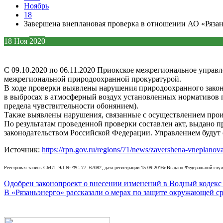
Ноябрь
18
Завершена внеплановая проверка в отношении АО «Ряза
18
Ноя
2020
С 09.10.2020 по 06.11.2020 Приокское межрегиональное упра
межрегиональной природоохранной прокуратурой.
В ходе проверки выявлены нарушения природоохранного законо
в выбросах в атмосферный воздух установленных нормативов 
предела чувствительности обонянием).
Также выявлены нарушения, связанные с осуществлением прои
По результатам проведенной проверки составлен акт, выдано 
законодательством Российской Федерации. Управлением будут
Источник:
https://rpn.gov.ru/regions/71/news/zavershena-vneplan
Реестровая запись СМИ: ЭЛ № ФС 77- 67082, дата регистрации 15.09.2016г.Выдано Федеральной служ
Навигация
Одобрен законопроект о внесении изменений в Водный кодекс
В «Рязаньэнерго» рассказали о мерах по защите окружающей с
по
записям