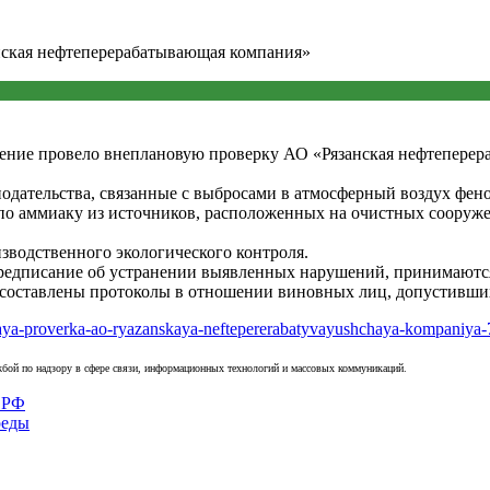
нская нефтеперерабатывающая компания»
вление провело внеплановую проверку АО «Рязанская нефтепере
дательства, связанные с выбросами в атмосферный воздух фено
по аммиаку из источников, расположенных на очистных сооруже
зводственного экологического контроля.
предписание об устранении выявленных нарушений, принимаются
 составлены протоколы в отношении виновных лиц, допустивших
ovaya-proverka-ao-ryazanskaya-neftepererabatyvayushchaya-kompaniya
бой по надзору в сфере связи, информационных технологий и массовых коммуникаций.
 РФ
реды