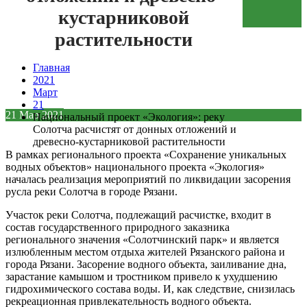
кустарниковой
Зеленая кнопка
растительности
Главная
2021
Март
21
21
Мар
2021
Национальный проект «Экология»: реку
Солотча расчистят от донных отложений и
древесно-кустарниковой растительности
В рамках регионального проекта «Сохранение уникальных
водных объектов» национального проекта «Экология»
началась реализация мероприятий по ликвидации засорения
русла реки Солотча в городе Рязани.
Участок реки Солотча, подлежащий расчистке, входит в
состав государственного природного заказника
регионального значения «Солотчинский парк» и является
излюбленным местом отдыха жителей Рязанского района и
города Рязани. Засорение водного объекта, заиливание дна,
зарастание камышом и тростником привело к ухудшению
гидрохимического состава воды. И, как следствие, снизилась
рекреационная привлекательность водного объекта.