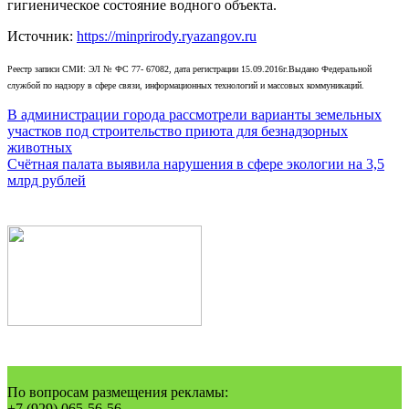
гигиеническое состояние водного объекта.
Источник:
https://minprirody.ryazangov.ru
Реестр записи СМИ: ЭЛ № ФС 77- 67082, дата регистрации 15.09.2016г.Выдано Федеральной
службой по надзору в сфере связи, информационных технологий и массовых коммуникаций.
Навигация
В администрации города рассмотрели варианты земельных
участков под строительство приюта для безнадзорных
по
животных
записям
Счётная палата выявила нарушения в сфере экологии на 3,5
млрд рублей
По вопросам размещения рекламы:
+7 (929) 065-56-56