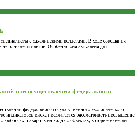
и
специалисты с сахалинскими коллегами. В ходе совещания
 не одно десятилетие. Особенно она актуальна для
ваний при осуществлении федерального
ствлении федерального государственного экологического
тве индикаторов риска предлагается рассматривать превышение
 выбросах и авариях на водных объектах, которые нанесли