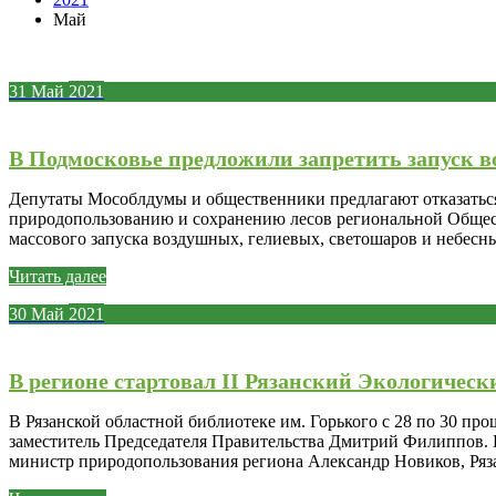
Май
31
Май
2021
В Подмосковье предложили запретить запуск 
Депутаты Мособлдумы и общественники предлагают отказаться 
природопользованию и сохранению лесов региональной Общест
массового запуска воздушных, гелиевых, светошаров и небесн
Читать далее
30
Май
2021
В регионе стартовал II Рязанский Экологическ
В Рязанской областной библиотеке им. Горького с 28 по 30 пр
заместитель Председателя Правительства Дмитрий Филиппов. 
министр природопользования региона Александр Новиков, Р