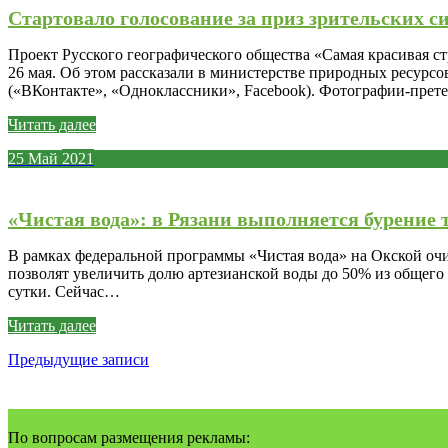
Стартовало голосование за приз зрительских 
Проект Русского географического общества «Самая красивая 
26 мая. Об этом рассказали в министерстве природных ресурсов
(«ВКонтакте», «Одноклассники», Facebook). Фотографии-претенд
Читать далее
25
Май
2021
«Чистая вода»: в Рязани выполняется бурение 
В рамках федеральной программы «Чистая вода» на Окской оч
позволят увеличить долю артезианской воды до 50% из общего 
сутки. Сейчас…
Читать далее
Навигация
Предыдущие записи
по
записям
По вопросам размещения рекламы: