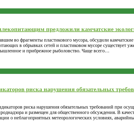
 млекопитающим предложили камчатские эколог
шим во фрагменты пластикового мусора, обсудили камчатские 
итающих в обрывках сетей и пластиковом мусоре существует уже
омышленное и прибрежное рыболовство. Чаще всего…
икаторов риска нарушения обязательных требо
дикаторов риска нарушения обязательных требований при осуще
ироднадзора и размещен для общественного обсуждения. В качес
ции о неблагоприятных метеорологических условиях, аварийных