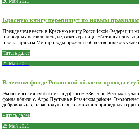
26
Май
2021
Красную книгу перепишут по новым правилам
Прежде чем внести в Красную книгу Российской Федерации живо
природных катаклизмов, и указать границы обитания популя
проект приказа Минприроды проходит общественное обсужден
Читать далее
25
Май
2021
В лесном фонде Рязанской области проходят су
Экологический субботник под флагом «Зеленой Весны» с учас
фонда вблизи с. Агро-Пустынь в Рязанском районе. Экологиче
добровольцев, неравнодушных к состоянию природных терри
Читать далее
25
Май
2021