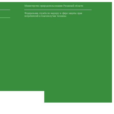
Министерство природопользования Рязанской области
Федеральная служба по надзору в сфере защиты прав
потребителей и благополучия человека