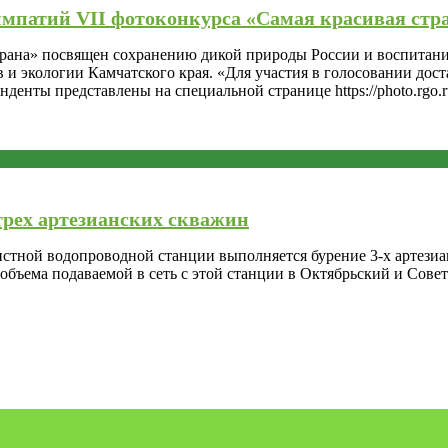
симпатий VII фотоконкурса «Самая красивая стр
страна» посвящен сохранению дикой природы России и воспитан
 и экологии Камчатского края. «Для участия в голосовании дост
енты представлены на специальной странице https://photo.rgo.r
трех артезианских скважин
истной водопроводной станции выполняется бурение 3-х артези
объема подаваемой в сеть с этой станции в Октябрьский и Совет