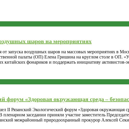
воздушных шаров на мероприятиях
от запуска воздушных шаров на массовых мероприятиях в Моско
венной палаты (ОП) Елена Гришина на круглом столе в ОП. «Уч
ых китайских фонариков и поддержать инициативу активистов-э
ий форум «Здоровая окружающая среда – безопа
ошел II Рязанский Экологический форум «Здоровая окружающая с
В пленарном заседании приняли участие заместитель Председат
язанский межрайонный природоохранный прокурор Алексей Сек