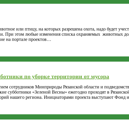
тное или птицу, на которых разрешена охота, надо будет учест
ции. При этом любые изменения списка охраняемых животных д
ие на портале проектов…
бботники по уборке территории от мусора
тием сотрудников Минприроды Рязанской области и подведомст
ские субботники «Зеленой Весны» ежегодно проходят в Рязанско
торий нашего региона. Инициаторами проекта выступают Фонд