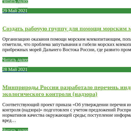
Читать далее
29
Май
2021
Создать рабочую группу для помощи морским
Организацию оказания помощи морским млекопитающим, попав
отметили, что проблема запутывания и гибели морских млекоп
прибрежных морей Дальнего Востока России, где развито пр
Читать далее
28
Май
2021
Минприроды России разработало перечень инд
экологического контроля (надзора)
Соответствующий проект приказа «Об утверждении перечня ин
контроля (надзора)» подготовлен с учетом предложений Роспр
нормативов качества окружающей среды; поступление информа
вред…
Читать далее