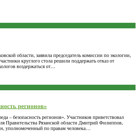
вской области, заявила председатель комиссии по экологии,
астники круглого стола решили поддержать отказ от
кологов воздержаться от…
сность регионов»
реда – безопасность регионов». Участников приветствовал
еля Правительства Рязанской области Дмитрий Филиппов,
ин, уполномоченный по правам человека…