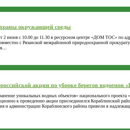
 охраны окружающей среды
июня с 10.00 до 11.30 в ресурсном центре «ДОМ ТОС» по адресу
совместно с Рязанской межрайонной природоохранной прокурату
ая…
российской акции по уборке берегов водоемов «
ранение уникальных водных объектов» национального проекта «
диционно к проведению акции присоединился Кораблинский рай
ия и администрации Кораблинского района привели в надлежаще