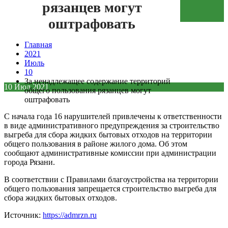
рязанцев могут
Зеленая кнопка
оштрафовать
Главная
2021
Июль
10
За ненадлежащее содержание территорий
10
Июл
2021
общего пользования рязанцев могут
оштрафовать
С начала года 16 нарушителей привлечены к ответственности
в виде административного предупреждения за строительство
выгреба для сбора жидких бытовых отходов на территории
общего пользования в районе жилого дома. Об этом
сообщают административные комиссии при администрации
города Рязани.
В соответствии с Правилами благоустройства на территории
общего пользования запрещается строительство выгреба для
сбора жидких бытовых отходов.
Источник:
https://admrzn.ru