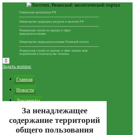
Генеральная прокуратура РФ
Министерство природных ресурсов и экологии РФ
Федеральная служба по надзору в сфере
природопользования
Министерство природопользования Рязанской области
Федеральная служба по надзору в сфере защиты прав
потребителей и благополучия человека
Перейти
к
Задать вопрос
содержимому
Главная
Новости
Документы
За ненадлежащее
Партнеры
содержание территорий
Вопросы и ответы
общего пользования
Реклама на сайте