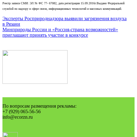
Реестр записи СМИ: ЭЛ № ФС 77- 67082, дата регистрации 15.09.2016г.Выдано Федеральной
службой по надзору в сфере связи, информационных технологий и массовых коммуникаций.
Навигация
Эксперты Росприроднадзора выявили загрязнения воздуха
в Рязани
по
Минприроды России и «Россия-страна возможностей»
записям
приглашают принять участие в конкурсе
По вопросам размещения рекламы:
+7 (929) 065-56-56
info@ecorzn.ru