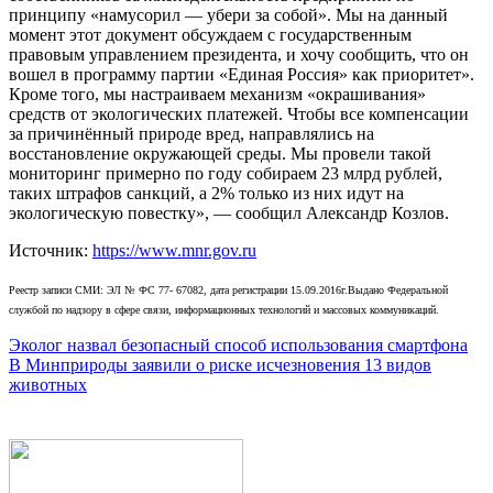
принципу «намусорил — убери за собой». Мы на данный
момент этот документ обсуждаем с государственным
правовым управлением президента, и хочу сообщить, что он
вошел в программу партии «Единая Россия» как приоритет».
Кроме того, мы настраиваем механизм «окрашивания»
средств от экологических платежей. Чтобы все компенсации
за причинённый природе вред, направлялись на
восстановление окружающей среды. Мы провели такой
мониторинг примерно по году собираем 23 млрд рублей,
таких штрафов санкций, а 2% только из них идут на
экологическую повестку», — сообщил
Александр Козлов.
Источник:
https://www.mnr.gov.ru
Реестр записи СМИ: ЭЛ № ФС 77- 67082, дата регистрации 15.09.2016г.Выдано Федеральной
службой по надзору в сфере связи, информационных технологий и массовых коммуникаций.
Навигация
Эколог назвал безопасный способ использования смартфона
В Минприроды заявили о риске исчезновения 13 видов
по
животных
записям