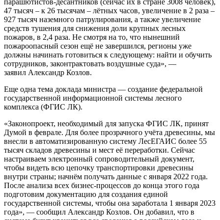
парашютистов-десантников (сейчас их в стране 3008 человек),
47 тысяч – к 26 тысячам – лётных часов, увеличение в 2 раза –
927 тысяч наземного патрулирования, а также увеличение
средств тушения для снижения доли крупных лесных
пожаров, в 2,4 раза. Не смотря на то, что нынешний
пожароопасный сезон ещё не завершился, регионы уже
должны начинать готовиться к следующему: найти и обучить
сотрудников, законтрактовать воздушные суда», —
заявил
Александр Козлов.
Еще одна тема доклада министра — создание федеральной
государственной информационной системы лесного
комплекса (ФГИС ЛК).
«Законопроект, необходимый для запуска ФГИС ЛК, принят
Думой в феврале. Для более прозрачного учёта древесины, мы
внесли в автоматизированную систему ЛесЕГАИС более 55
тысяч складов древесины и мест её переработки. Сейчас
настраиваем электронный сопроводительный документ,
чтобы видеть всю цепочку транспортировки древесины
внутри страны; начнём получать данные с января 2022 года.
После анализа всех бизнес-процессов до конца этого года
подготовим документацию для создания единой
государственной системы, чтобы она заработала 1 января 2023
года», — сообщил
Александр Козлов. Он добавил, что в