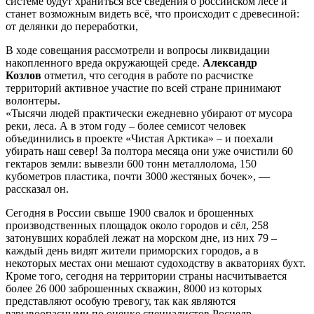
системе будут храниться все сведения о российском лесе и
станет возможным видеть всё, что происходит с древесиной:
от делянки до переработки,
В ходе совещания рассмотрели и вопросы ликвидации
накопленного вреда окружающей среде.
Александр
Козлов
отметил, что сегодня в работе по расчистке
территорий активное участие по всей стране принимают
волонтеры.
«Тысячи людей практически ежедневно убирают от мусора
реки, леса. А в этом году – более семисот человек
объединились в проекте «Чистая Арктика» – и поехали
убирать наш север! За полтора месяца они уже очистили 60
гектаров земли: вывезли 600 тонн металлолома, 150
кубометров пластика, почти 3000 жестяных бочек», —
рассказал он.
Сегодня в России свыше 1900 свалок и брошенных
производственных площадок около городов и сёл, 258
затонувших кораблей лежат на морском дне, из них 79 –
каждый день видят жители приморских городов, а в
некоторых местах они мешают судоходству в акваториях бухт.
Кроме того, сегодня на территории страны насчитывается
более 26 000 заброшенных скважин, 8000 из которых
представляют особую тревогу, так как являются
взрывоопасными по оценке специалистов Роснедр.