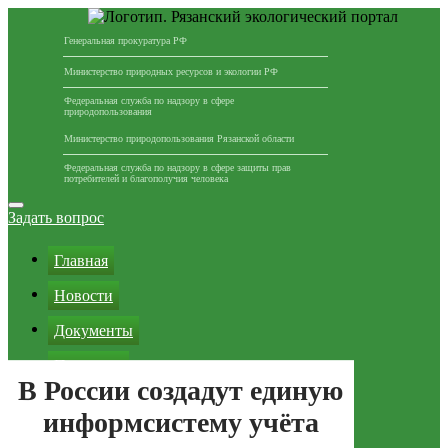
Генеральная прокуратура РФ
Министерство природных ресурсов и экологии РФ
Федеральная служба по надзору в сфере
природопользования
Министерство природопользования Рязанской области
Федеральная служба по надзору в сфере защиты прав
потребителей и благополучия человека
Перейти
к
Задать вопрос
содержимому
Главная
Новости
Документы
Партнеры
В России создадут единую
Вопросы и ответы
информсистему учёта
Реклама на сайте