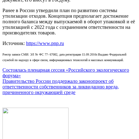
Ранее в России утвердили план по развитию системы
утилизации отходов. Концепция предполагает достижение
полного баланса между выпускаемой в оборот упаковкой и её
утилизацией с 2022 года с сохранением ответственности на
производителях товаров.
Источник:
https://www.pnp.ru
Реестр записи СМИ: ЭЛ № ФС 77- 67082, дата регистрации 15.09.2016г.Выдано Федеральной
службой по надзору в сфере связи, информационных технологий и массовых коммуникаций.
Навигация
Состоялась пленарная сессия «Российского экологического
форума»
по
Правительство России поддержало законопроект об
записям
ответственности собственников за ликвидацию вреда,
причиненного окружающей среде