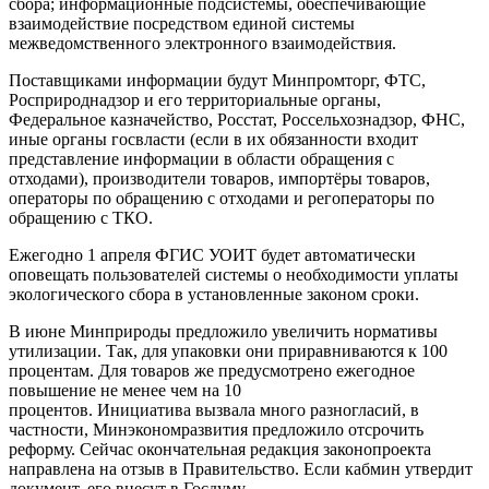
сбора; информационные подсистемы, обеспечивающие
взаимодействие посредством единой системы
межведомственного электронного взаимодействия.
Поставщиками информации будут Минпромторг, ФТС,
Росприроднадзор и его территориальные органы,
Федеральное казначейство, Росстат, Россельхознадзор, ФНС,
иные органы госвласти (если в их обязанности входит
представление информации в области обращения с
отходами), производители товаров, импортёры товаров,
операторы по обращению с отходами и регоператоры по
обращению с ТКО.
Ежегодно 1 апреля ФГИС УОИТ будет автоматически
оповещать пользователей системы о необходимости уплаты
экологического сбора в установленные законом сроки.
В июне Минприроды предложило увеличить нормативы
утилизации. Так, для упаковки они приравниваются к 100
процентам. Для товаров же предусмотрено ежегодное
повышение не менее чем на 10
процентов. Инициатива вызвала много разногласий, в
частности, Минэкономразвития предложило отсрочить
реформу. Сейчас окончательная редакция законопроекта
направлена на отзыв в Правительство. Если кабмин утвердит
документ, его внесут в Госдуму.