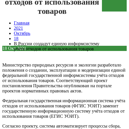
отходов от использования
Зеленая кнопка
товаров
Главная
2021
Октябрь
18
В России создадут единую информсистему
18
Окт
2021
учёта отходов от использования товаров
Министерство природных ресурсов и экологии разработало
положения о создании, эксплуатации и модернизации единой
федеральной государственной информсистемы учёта отходов
от использования товаров. Соответствующий проект
постановления Правительства опубликован на портале
проектов нормативных правовых актов.
Федеральная государственная информационная система учёта
отходов от использования товаров (ФГИС УОИТ) заменит
государственную информационную систему учёта отходов от
использования товаров (ЕГИС УОИТ).
Согласно проекту, система автоматизирует процессы сбора,