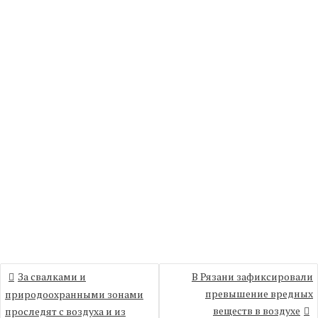
Навигация
За свалками и
В Рязани зафиксировали
по
превышение вредных
природоохранными зонами
записям
веществ в воздухе
проследят с воздуха и из