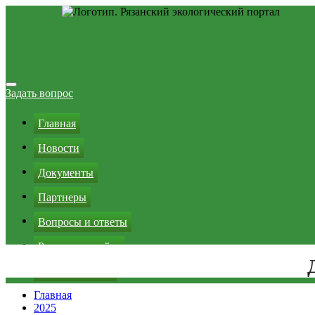
Перейти
к
Задать вопрос
содержимому
Главная
Новости
Документы
Партнеры
Вопросы и ответы
Реклама на сайте
Зеленая кнопка
Главная
2025