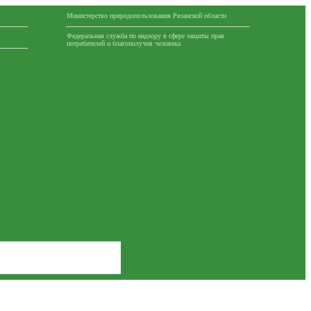
Министерство природопользования Рязанской области
Федеральная служба по надзору в сфере защиты прав
потребителей и благополучия человека