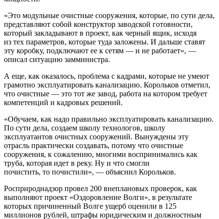
«Это модульные очистные сооружения, которые, по сути дела,
представляют собой конструктор заводской готовности,
который закладывают в проект, как черный ящик, исходя
из тех параметров, которые туда заложены. И дальше ставят
эту коробку, подключают ее к сетям — и не работает», —
описал ситуацию замминистра.
А еще, как оказалось, проблема с кадрами, которые не умеют
грамотно эксплуатировать канализацию. Корольков отметил,
что очистные — это тот же завод, работа на котором требует
компетенций и кадровых решений.
«Обучаем, как надо правильно эксплуатировать канализацию.
По сути дела, создаем школу технологов, школу
эксплуатантов очистных сооружений. Вынуждены эту
отрасль практически создавать, потому что очистные
сооружения, к сожалению, многими воспринимались как
труба, которая идет в реку. Ну и что смогли
почистить, то почистили», — объяснил Корольков.
Росприроднадзор провел 200 внеплановых проверок, как
выполняют проект «Оздоровление Волги», в результате
которых причиненный Волге ущерб оценили в 125
миллионов рублей, штрафы юридическим и должностным