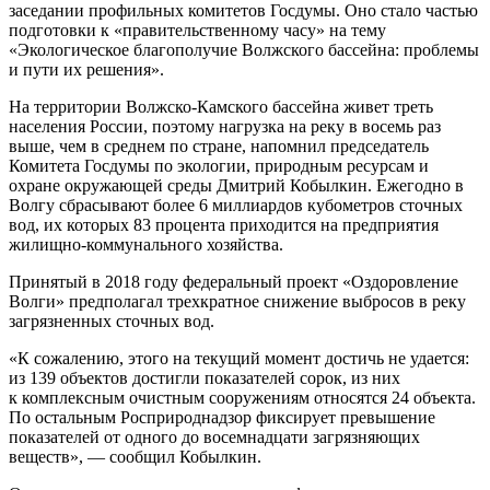
заседании профильных комитетов Госдумы. Оно стало частью
подготовки к «правительственному часу» на тему
«Экологическое благополучие Волжского бассейна: проблемы
и пути их решения».
На территории Волжско-Камского бассейна живет треть
населения России, поэтому нагрузка на реку в восемь раз
выше, чем в среднем по стране, напомнил председатель
Комитета Госдумы по экологии, природным ресурсам и
охране окружающей среды Дмитрий Кобылкин. Ежегодно в
Волгу сбрасывают более 6 миллиардов кубометров сточных
вод, их которых 83 процента приходится на предприятия
жилищно-коммунального хозяйства.
Принятый в 2018 году федеральный проект «Оздоровление
Волги» предполагал трехкратное снижение выбросов в реку
загрязненных сточных вод.
«К сожалению, этого на текущий момент достичь не удается:
из 139 объектов достигли показателей сорок, из них
к комплексным очистным сооружениям относятся 24 объекта.
По остальным Росприроднадзор фиксирует превышение
показателей от одного до восемнадцати загрязняющих
веществ», — сообщил Кобылкин.