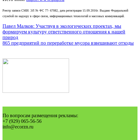
Реестр записи СМИ: ЭЛ № ФС 77- 67082, дата регистрации 15.09.2016г. Выдано Федеральной
службой по надзору в сфере связи, информационных технологий и массовых коммуникаций.
Навигация
Павел Малков: Участвуя в экологических проектах, мы
формируем культуру ответственного отношения к нашей
по
природ
записям
865 предприятий по переработке мусора взвешивают отходы
По вопросам размещения рекламы:
+7 (929) 065-56-56
info@ecorzn.ru