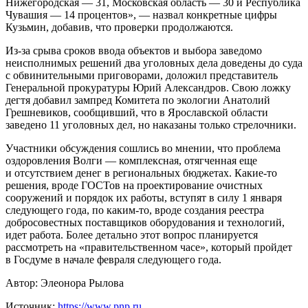
Нижегородская — 31, Московская область — 30 и Республика
Чувашия — 14 процентов», — назвал конкретные цифры
Кузьмин, добавив, что проверки продолжаются.
Из-за срыва сроков ввода объектов и выбора заведомо
неисполнимых решений два уголовных дела доведены до суда
с обвинительными приговорами, доложил представитель
Генеральной прокуратуры Юрий Александров. Свою ложку
дегтя добавил зампред Комитета по экологии Анатолий
Грешневиков, сообщивший, что в Ярославской области
заведено 11 уголовных дел, но наказаны только стрелочники.
Участники обсуждения сошлись во мнении, что проблема
оздоровления Волги — комплексная, отягченная еще
и отсутствием денег в региональных бюджетах. Какие-то
решения, вроде ГОСТов на проектирование очистных
сооружений и порядок их работы, вступят в силу 1 января
следующего года, по каким-то, вроде создания реестра
добросовестных поставщиков оборудования и технологий,
идет работа. Более детально этот вопрос планируется
рассмотреть на «правительственном часе», который пройдет
в Госдуме в начале февраля следующего года.
Автор: Элеонора Рылова
Источник:
https://www.pnp.ru