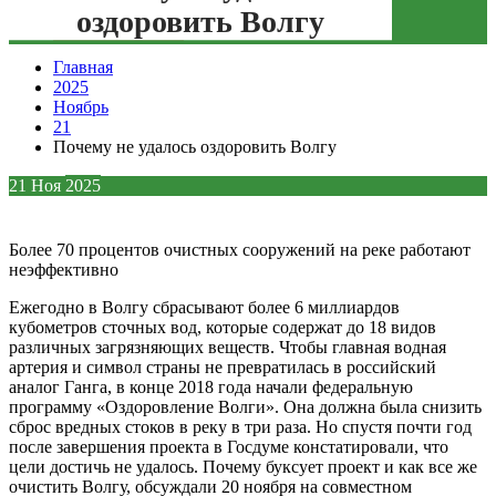
оздоровить Волгу
Зеленая кнопка
Главная
2025
Ноябрь
21
Почему не удалось оздоровить Волгу
21
Ноя
2025
Более 70 процентов очистных сооружений на реке работают
неэффективно
Ежегодно в Волгу сбрасывают более 6 миллиардов
кубометров сточных вод, которые содержат до 18 видов
различных загрязняющих веществ. Чтобы главная водная
артерия и символ страны не превратилась в российский
аналог Ганга, в конце 2018 года начали федеральную
программу «Оздоровление Волги». Она должна была снизить
сброс вредных стоков в реку в три раза. Но спустя почти год
после завершения проекта в Госдуме констатировали, что
цели достичь не удалось. Почему буксует проект и как все же
очистить Волгу, обсуждали 20 ноября на совместном