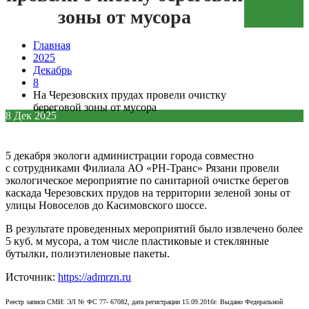
зоны от мусора
Зеленая кнопка
Главная
2025
Декабрь
8
На Черезовских прудах провели очистку
береговой зоны от мусора
8
Дек
2025
5 декабря экологи администрации города совместно
с сотрудниками Филиала АО «РН-Транс» Рязани провели
экологическое мероприятие по санитарной очистке берегов
каскада Черезовских прудов на территории зеленой зоны от
улицы Новоселов до Касимовского шоссе.
В результате проведенных мероприятий было извлечено более
5 куб. м мусора, а том числе пластиковые и стеклянные
бутылки, полиэтиленовые пакеты.
Источник:
https://admrzn.ru
Реестр записи СМИ: ЭЛ № ФС 77- 67082, дата регистрации 15.09.2016г. Выдано Федеральной