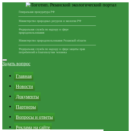
Генеральная прокуратура РФ
Министерство природных ресурсов и экологии РФ
Федеральная служба по надзору в сфере
природопользования
Министерство природопользования Рязанской области
Федеральная служба по надзору в сфере защиты прав
потребителей и благополучия человека
Перейти
к
Задать вопрос
содержимому
Главная
Новости
Документы
Партнеры
Вопросы и ответы
Реклама на сайте