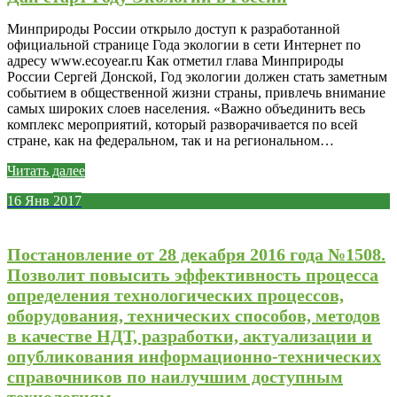
Минприроды России открыло доступ к разработанной
официальной странице Года экологии в сети Интернет по
адресу www.ecoyear.ru Как отметил глава Минприроды
России Сергей Донской, Год экологии должен стать заметным
событием в общественной жизни страны, привлечь внимание
самых широких слоев населения. «Важно объединить весь
комплекс мероприятий, который разворачивается по всей
стране, как на федеральном, так и на региональном…
Читать далее
16
Янв
2017
Постановление от 28 декабря 2016 года №1508.
Позволит повысить эффективность процесса
определения технологических процессов,
оборудования, технических способов, методов
в качестве НДТ, разработки, актуализации и
опубликования информационно-технических
справочников по наилучшим доступным
технологиям.