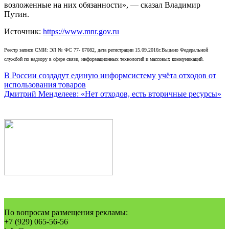
возложенные на них обязанности», — сказал
Владимир
Путин.
Источник:
https://www.mnr.gov.ru
Реестр записи СМИ: ЭЛ № ФС 77- 67082, дата регистрации 15.09.2016г.Выдано Федеральной
службой по надзору в сфере связи, информационных технологий и массовых коммуникаций.
Навигация
В России создадут единую информсистему учёта отходов от
использования товаров
по
Дмитрий Менделеев: «Нет отходов, есть вторичные ресурсы»
записям
По вопросам размещения рекламы:
+7 (929) 065-56-56