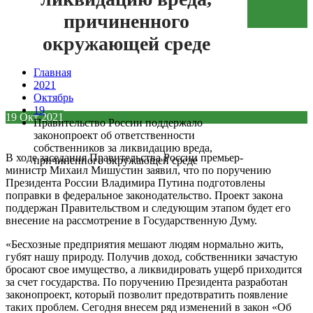
Зеленая кнопка
причиненного
окружающей среде
Главная
2021
Октябрь
19
19
Окт
2021
Правительство России поддержало
законопроект об ответственности
собственников за ликвидацию вреда,
В ходе заседания Правительства России премьер-
причиненного окружающей среде
министр
Михаил Мишустин
заявил, что по поручению
Президента России
Владимира Путина
подготовлены
поправки в федеральное законодательство. Проект закона
поддержан Правительством и следующим этапом будет его
внесение на рассмотрение в Государственную Думу.
«Бесхозные предприятия мешают людям нормально жить,
губят нашу природу. Получив доход, собственники зачастую
бросают свое имущество, а ликвидировать ущерб приходится
за счет государства. По поручению Президента разработан
законопроект, который позволит предотвратить появление
таких проблем. Сегодня внесем ряд изменений в закон «Об